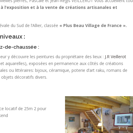
vieilles pierres, Pascale et Jean-Régis VEILLEROT vous accueillent tou
 à l’exposition et à la vente de créations artisanales et
vale du Sud de l’Allier, classée
« Plus Beau Village de France ».
niveaux :
z-de-chaussée :
teur y découvre les peintures du propriétaire des lieux :
J.R Veillerot
s et aquarelles), exposées en permanence aux côtés de créations
ales ou littéraires: bijoux, céramique, poterie d’art raku, romans de
, objets décoratifs divers.
ce locatif de 25m 2 pour
kend