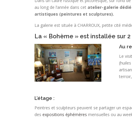
Dans un cadre rustique et pittoresque, sur fond de 
au long de l’année dans cet
atelier-galerie dédié
artistiques (peintures et sculptures).
La galerie est située à CHARROUX, petite cité médié
La « Bohème » est installée sur 2 
Au re
Le visi
(huile
artisan
terroir
L’étage :
Peintres et sculpteurs peuvent se partager un espa
des
expositions éphémères
mensuelles ou au wee