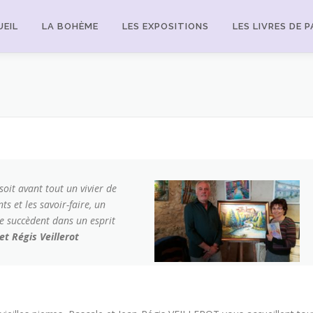
EIL
LA BOHÈME
LES EXPOSITIONS
LES LIVRES DE 
oit avant tout un vivier de
ts et les savoir-faire, un
 se succèdent dans un esprit
et Régis Veillerot