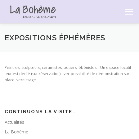
Aller
au
Menu
contenu
ACCUEIL
LA BOHÈME
LES EXPOSITIONS
EXPOSITIONS ÉPHÉMÈRES
LES LIVRES DE PASCALE
GALERIE PHOTOS
Peintres, sculpteurs, céramistes, potiers, ébénistes… Un espace locatif
leur est dédié (sur réservation) avec possibilité de démonstration sur
place, vernissage.
CONTACT
CONTINUONS LA VISITE…
Actualités
La Bohème