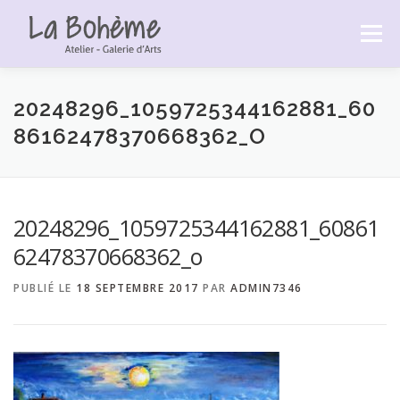
Aller
au
Menu
contenu
ACCUEIL
LA BOHÈME
LES EXPOSITIONS
20248296_1059725344162881_60
86162478370668362_O
LES LIVRES DE PASCALE
GALERIE PHOTOS
20248296_1059725344162881_60861
CONTACT
62478370668362_o
PUBLIÉ LE
18 SEPTEMBRE 2017
PAR
ADMIN7346