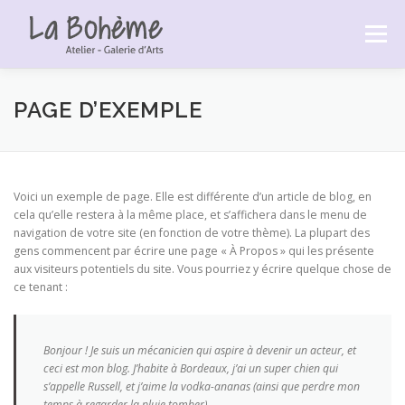
Aller
au
Menu
contenu
ACCUEIL
LA BOHÈME
LES EXPOSITIONS
PAGE D’EXEMPLE
LES LIVRES DE PASCALE
GALERIE PHOTOS
Voici un exemple de page. Elle est différente d’un article de blog, en
cela qu’elle restera à la même place, et s’affichera dans le menu de
navigation de votre site (en fonction de votre thème). La plupart des
CONTACT
gens commencent par écrire une page « À Propos » qui les présente
aux visiteurs potentiels du site. Vous pourriez y écrire quelque chose de
ce tenant :
Bonjour ! Je suis un mécanicien qui aspire à devenir un acteur, et
ceci est mon blog. J’habite à Bordeaux, j’ai un super chien qui
s’appelle Russell, et j’aime la vodka-ananas (ainsi que perdre mon
temps à regarder la pluie tomber).